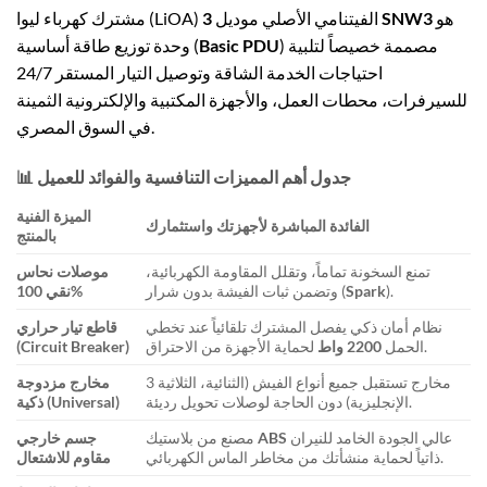
هو
3 SNW3
مشترك كهرباء ليوا (LiOA) الفيتنامي الأصلي موديل
) مصممة خصيصاً لتلبية
Basic PDU
وحدة توزيع طاقة أساسية (
احتياجات الخدمة الشاقة وتوصيل التيار المستقر 24/7
للسيرفرات، محطات العمل، والأجهزة المكتبية والإلكترونية الثمينة
في السوق المصري.
📊 جدول أهم المميزات التنافسية والفوائد للعميل
الميزة الفنية
الفائدة المباشرة لأجهزتك واستثمارك
بالمنتج
تمنع السخونة تماماً، وتقلل المقاومة الكهربائية،
موصلات نحاس
).
Spark
وتضمن ثبات الفيشة بدون شرار (
%
نقي 100
نظام أمان ذكي يفصل المشترك تلقائياً عند تخطي
قاطع تيار حراري
لحماية الأجهزة من الاحتراق.
الحمل
2200
واط
(Circuit Breaker)
3 مخارج تستقبل جميع أنواع الفيش (الثنائية، الثلاثية
مخارج مزدوجة
الإنجليزية) دون الحاجة لوصلات تحويل رديئة.
(Universal)
ذكية
عالي الجودة الخامد للنيران
ABS
مصنع من بلاستيك
جسم خارجي
ذاتياً لحماية منشأتك من مخاطر الماس الكهربائي.
مقاوم للاشتعال