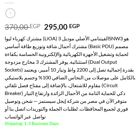
Original
Current
370,00
295,00
EGP
EGP
price
price
مشترك كهرباء ليوا (LiOA) الفيتنامي الأصلي موديل 3SNW3 هو
was:
is:
مشترك أحمال شاقة وتوزيع طاقة أساسي (Basic PDU) مصمم
370,00 EGP.
295,00 EGP.
لحماية وتشغيل الأجهزة الكهربائية والإلكترونية الحساسة بكفاءة
استثنائية. يوفر المشترك 3 مخارج مزدوجة (Dual Output
Sockets) بقدرة إجمالية تصل إلى 2200 واط وتيار 10 أمبير، ويعتمد
بالكامل على موصلات من النحاس الصافي 100% وجسم بلاستيكي
مقاوم للاشتعال، بالإضافة إلى مفتاح فصل تلقائي (Circuit
Breaker) ذكي للحماية التامة من الأحمال الزائدة وارتفاع التيار
متوفر الآن في مصر من شركة إيجل سيستمز — شحن وتوصيل
فوري لجميع المحافظات. لطلبات الجملة والتوريدات اتصل بنا أو
تواصل عبر الواتساب
Shipping: 1-3 Business Days